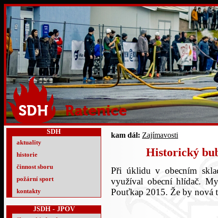
SDH
kam dál:
Zajímavosti
aktuality
Historický bu
historie
činnost sboru
Při úklidu v obecním sklad
požární sport
využíval obecní hlídač. My 
Pouťkap 2015. Že by nová t
kontakty
JSDH - JPOV