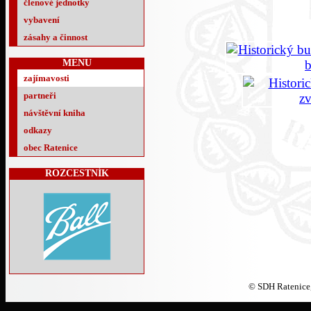
členové jednotky
vybavení
zásahy a činnost
MENU
zajímavosti
partneři
návštěvní kniha
odkazy
obec Ratenice
ROZCESTNÍK
© SDH Ratenice,