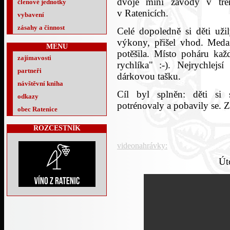
dvoje mini závody v tré
členové jednotky
v Ratenicích.
vybavení
zásahy a činnost
Celé dopoledně si děti uži
výkony, přišel vhod. Meda
MENU
potěšila. Místo poháru ka
zajímavosti
rychlíka" :-). Nejrychlejs
partneři
dárkovou tašku.
návštěvní kniha
Cíl byl splněn: děti si 
odkazy
potrénovaly a pobavily se. 
obec Ratenice
ROZCESTNÍK
videonahrávky:
Út