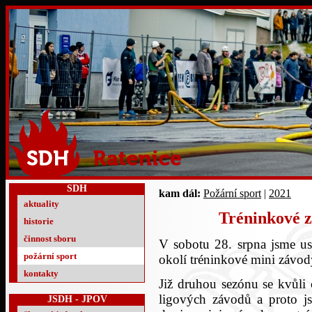
SDH
kam dál:
Požární sport
|
2021
aktuality
Tréninkové z
historie
činnost sboru
V sobotu 28. srpna jsme usp
požární sport
okolí tréninkové mini závod
kontakty
Již druhou sezónu se kvůl
ligových závodů a proto 
JSDH - JPOV