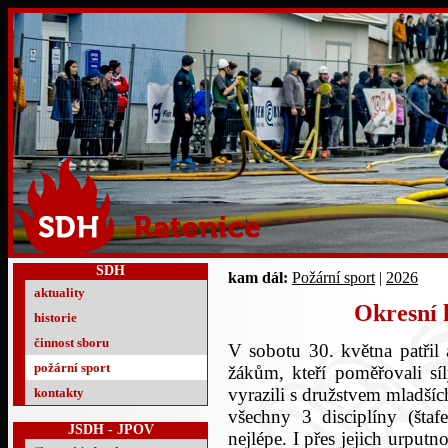
SDH
kam dál:
Požární sport
|
2026
aktuality
Okresní 
historie
činnost sboru
V sobotu 30. května patřil 
požární sport
žákům, kteří poměřovali s
vyrazili s družstvem mladšíc
kontakty
všechny 3 disciplíny (štaf
JSDH - JPOV
nejlépe. I přes jejich urputn