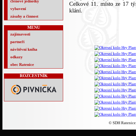
členové jednotky
Celkové 11. místo ze 17 t
vybavení
klání.
zásahy a činnost
MENU
zajímavosti
partneři
návštěvní kniha
odkazy
obec Ratenice
ROZCESTNÍK
© SDH Ratenice,