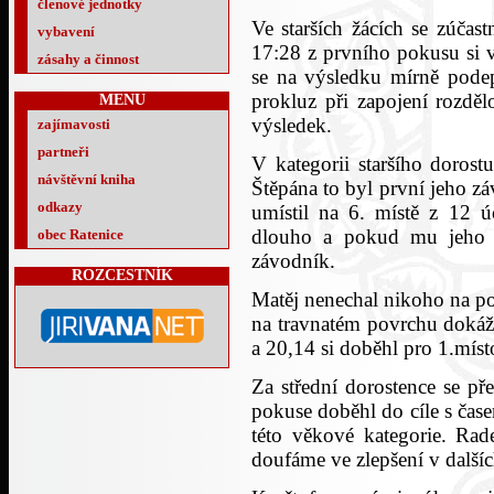
členové jednotky
Ve starších žácích se zúčas
vybavení
17:28 z prvního pokusu si 
zásahy a činnost
se na výsledku mírně podeps
prokluz při zapojení rozděl
MENU
výsledek.
zajímavosti
partneři
V kategorii staršího dorost
návštěvní kniha
Štěpána to byl první jeho zá
odkazy
umístil na 6. místě z 12 ú
dlouho a pokud mu jeho n
obec Ratenice
závodník.
ROZCESTNÍK
Matěj nenechal nikoho na poc
na travnatém povrchu dokáž
a 20,14 si doběhl pro 1.míst
Za střední dorostence se p
pokuse doběhl do cíle s čase
této věkové kategorie. Ra
doufáme ve zlepšení v další