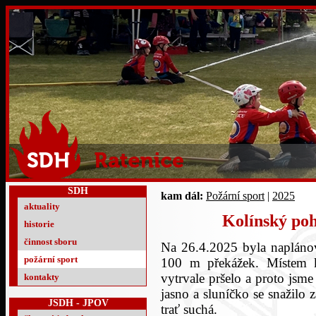
SDH
kam dál:
Požární sport
|
2025
aktuality
Kolínský poh
historie
činnost sboru
Na 26.4.2025 byla napláno
požární sport
100 m překážek. Místem k
vytrvale pršelo a proto jsme
kontakty
jasno a sluníčko se snažilo 
JSDH - JPOV
trať suchá.