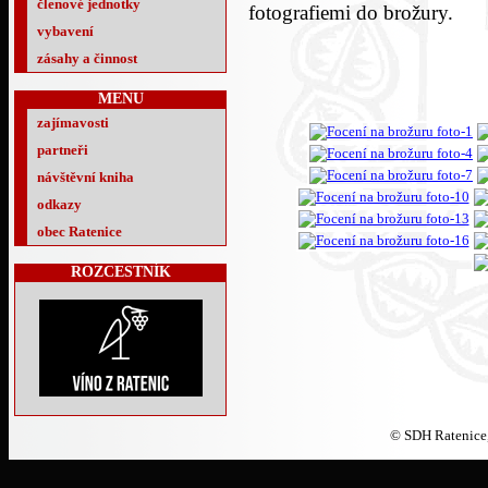
členové jednotky
fotografiemi do brožury.
vybavení
zásahy a činnost
MENU
zajímavosti
partneři
návštěvní kniha
odkazy
obec Ratenice
ROZCESTNÍK
© SDH Ratenice,