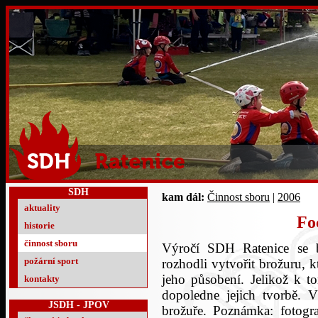
SDH
kam dál:
Činnost sboru
|
2006
aktuality
Fo
historie
činnost sboru
Výročí SDH Ratenice se 
požární sport
rozhodli vytvořit brožuru, k
jeho působení. Jelikož k to
kontakty
dopoledne jejich tvorbě. 
JSDH - JPOV
brožuře. Poznámka: fotogra