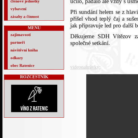
učilo, padalo ale vždy s ús
členové jednotky
vybavení
Při sundání helem se z hlav
zásahy a činnost
přišel vhod teplý čaj a suše
jak připravuje led pro další b
MENU
zajímavosti
Děkujeme SDH Vítězov za 
společné setkání.
partneři
návštěvní kniha
odkazy
obec Ratenice
videonahrávky:
ROZCESTNÍK