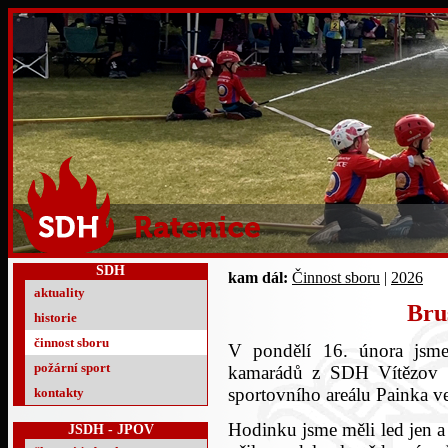
SDH
kam dál:
Činnost sboru
|
2026
aktuality
Bru
historie
činnost sboru
V pondělí 16. února jsme
požární sport
kamarádů z SDH Vítězov a 
sportovního areálu Painka v
kontakty
Hodinku jsme měli led jen a 
JSDH - JPOV